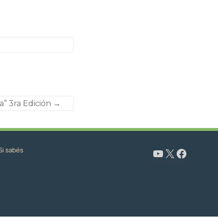
a” 3ra Edición
→
Si sabés
www.youtube.com/@CapacitaciónyFormaciónNeuquén
X
Facebook