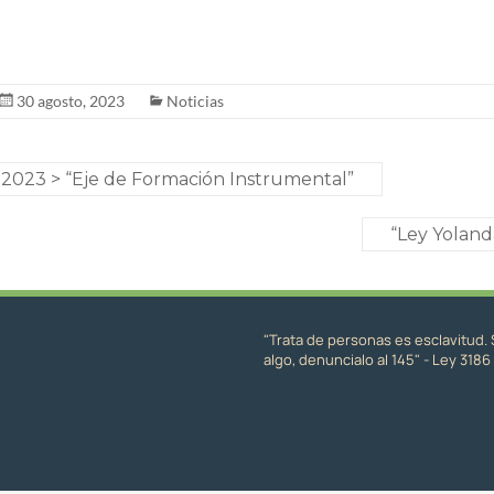
30 agosto, 2023
Noticias
 2023 > “Eje de Formación Instrumental”
“Ley Yoland
"Trata de personas es esclavitud. 
algo, denuncialo al 145" - Ley 3186