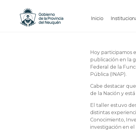
Saltar
al
Capacitacion
contenido
Inicio
Institucion
y
Formación
Neuquén
Hoy participamos en
publicación en la 
Federal de la Func
Pública (INAP).
Cabe destacar que
de la Nación y está 
El taller estuvo de
distintas experienc
Conocimiento, Inves
investigación en e