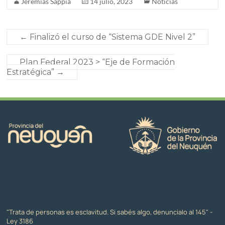
Jeremías Sappia
14 julio, 2023
Noticias
←
Finalizó el curso de “Sistema GDE Nivel 2”
Plan Federal 2023 > “Eje de Formación
Estratégica”
→
"Trata de personas es esclavitud. Si sabés algo, denuncialo al 145" -
Ley 3186