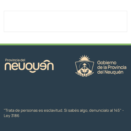
"Trata de personas es esclavitud. Si sabés algo, denuncialo al 145" -
Ley 3186