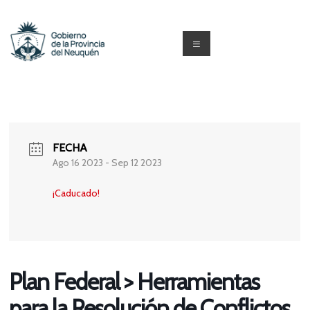
Saltar
al
contenido
Menú
Capacitacion
y
Formación
FECHA
Neuquén
Ago 16 2023
- Sep 12 2023
¡Caducado!
Plan Federal > Herramientas
para la Resolución de Conflictos