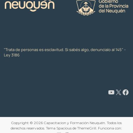
"Trata de personas es esclavitud. Si sabés algo, denuncialo al 145" -
Ley 3186
www.youtube.com/@CapacitaciónyFormaciónNeuquén
X
Facebook
Copyright © 2026
Capacitacion y Formación Neuquén
. Todos los
derechos reservados. Tema
Spacious
de ThemeGrill. Funciona con: