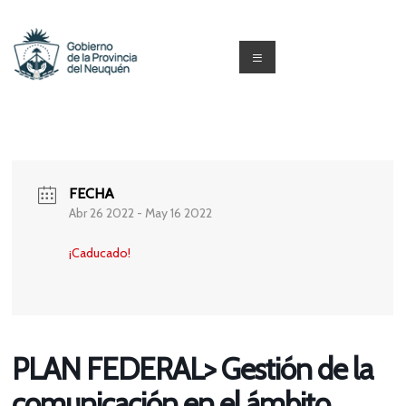
Saltar
al
contenido
Menú
Capacitacion
y
Formación
FECHA
Neuquén
Abr 26 2022
- May 16 2022
¡Caducado!
PLAN FEDERAL> Gestión de la
comunicación en el ámbito