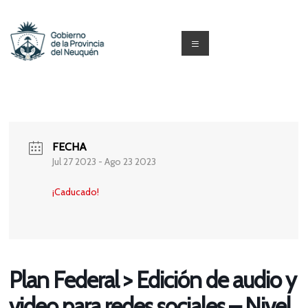
Saltar
al
contenido
Menú
Capacitacion
y
Formación
FECHA
Neuquén
Jul 27 2023
- Ago 23 2023
¡Caducado!
Plan Federal > Edición de audio y
video para redes sociales – Nivel