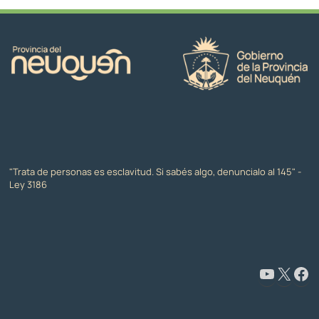
"Trata de personas es esclavitud. Si sabés algo, denuncialo al 145" -
Ley 3186
www.youtube.com/@CapacitaciónyFormaciónNeuquén
X
Facebook