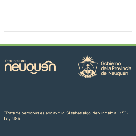
"Trata de personas es esclavitud. Si sabés algo, denuncialo al 145" -
Ley 3186