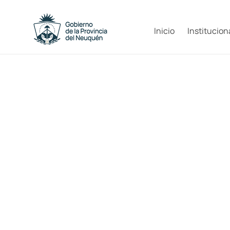
Saltar
al
Capacitacion
contenido
Inicio
Institucion
y
Formación
Neuquén