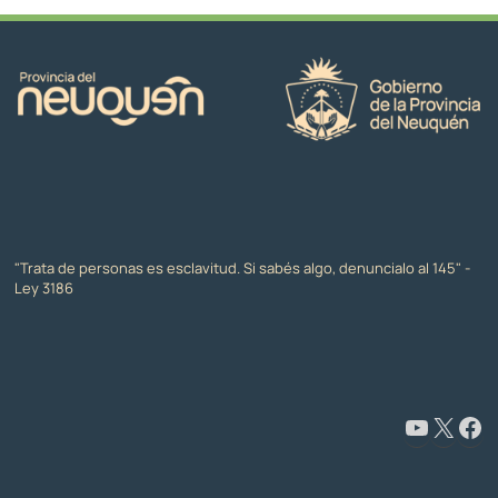
"Trata de personas es esclavitud. Si sabés algo, denuncialo al 145" -
Ley 3186
www.youtube.com/@CapacitaciónyFormaciónNeuquén
X
Facebook