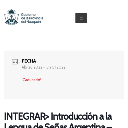
Saltar
al
contenido
Menú
Capacitacion
y
Formación
FECHA
Neuquén
Abr 26 2022
- Jun 01 2022
¡Caducado!
INTEGRAR> Introducción a la
Lengua de Señas Argentina –