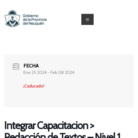
Saltar
al
contenido
Menú
Capacitacion
y
Formación
FECHA
Neuquén
Ene 25 2024
- Feb 08 2024
¡Caducado!
Integrar Capacitacion >
Redacción de Textos – Nivel 1