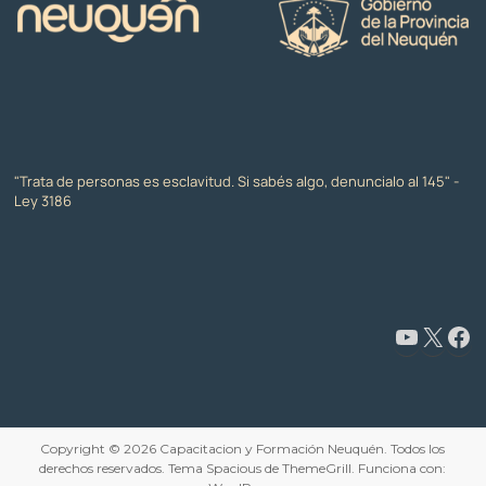
"Trata de personas es esclavitud. Si sabés algo, denuncialo al 145" -
Ley 3186
www.youtube.com/@CapacitaciónyFormaciónNeuquén
X
Facebook
Copyright © 2026
Capacitacion y Formación Neuquén
. Todos los
derechos reservados. Tema
Spacious
de ThemeGrill. Funciona con: