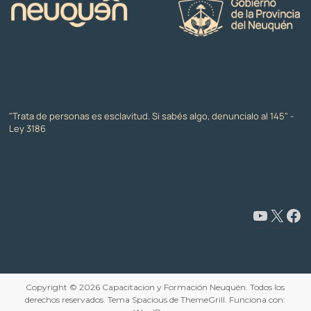
"Trata de personas es esclavitud. Si sabés algo, denuncialo al 145" -
Ley 3186
www.youtube.com/@CapacitaciónyFormaciónNeuquén
X
Facebook
Copyright © 2026
Capacitacion y Formación Neuquén
. Todos los
derechos reservados. Tema
Spacious
de ThemeGrill. Funciona con: