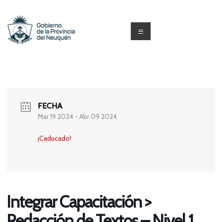
Saltar
al
contenido
Menú
Capacitacion
y
Formación
FECHA
Neuquén
Mar 19 2024
- Abr 09 2024
¡Caducado!
Integrar Capacitación >
Redacción de Textos – Nivel 1