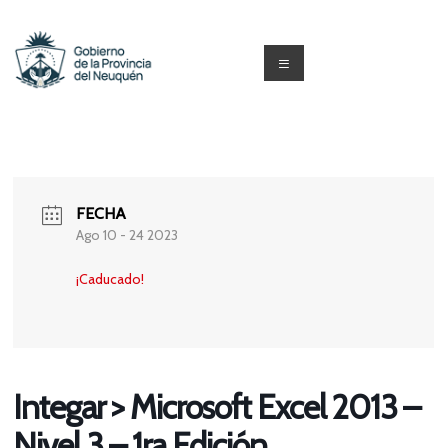
Saltar
al
contenido
Menú
Capacitacion
y
Formación
FECHA
Neuquén
Ago 10 - 24 2023
¡Caducado!
Integar > Microsoft Excel 2013 –
Nivel 3 – 1ra Edición