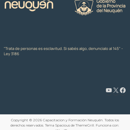
"Trata de personas es esclavitud. Si sabés algo, denuncialo al 145" -
Ley 3186
www.youtube.com/@CapacitaciónyFormaciónNeuquén
X
Facebook
Copyright © 2026
Capacitacion y Formación Neuquén
. Todos los
derechos reservados. Tema
Spacious
de ThemeGrill. Funciona con: