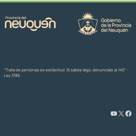
"Trata de personas es esclavitud. Si sabés algo, denuncialo al 145" -
Ley 3186
www.youtube.com/@CapacitaciónyFormaciónNeuquén
X
Facebook