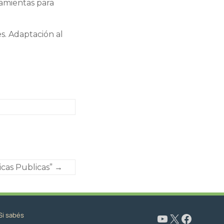
ramientas para
s. Adaptación al
icas Publicas”
→
Si sabés
www.youtube.com/@CapacitaciónyFormaciónNeuquén
X
Facebook