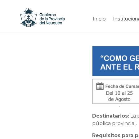
Saltar
al
Capacitacion
contenido
Inicio
Institucion
y
Formación
Neuquén
Destinatarios:
La p
pública provincial.
Requisitos para pa