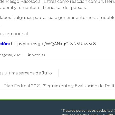
 de Riesgo Psicosocial. Estrés como reacción común. Her
laboral y fomentar el bienestar del personal.
laboral, algunas pautas para generar entornos saludable
a.
ncia emocional
ción:
https://forms.gle/WQANxgGKvN5Uaw3c8
2 agosto, 2021
Noticias
es última semana de Julio
Plan Fedreal 2021. “Seguimiento y Evaluación de Polít
"Trata de personas es esclavitud. 