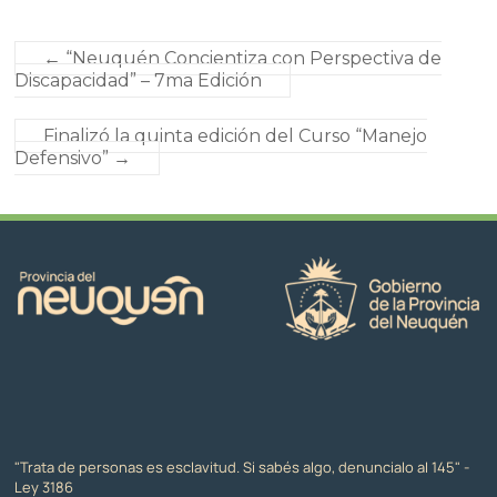
←
“Neuquén Concientiza con Perspectiva de
Discapacidad” – 7ma Edición
Finalizó la quinta edición del Curso “Manejo
Defensivo”
→
"Trata de personas es esclavitud. Si sabés algo, denuncialo al 145" -
Ley 3186