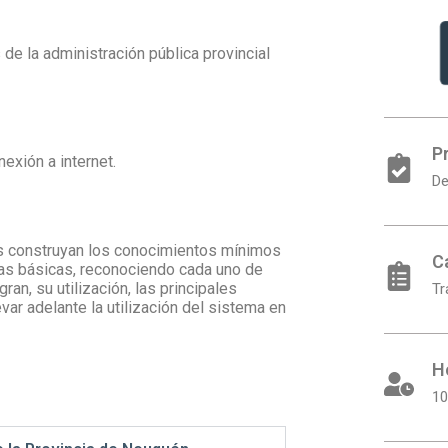
 de la administración pública provincial
P
exión a internet.
De
tes construyan los conocimientos mínimos
C
ias básicas, reconociendo cada uno de
an, su utilización, las principales
Tr
evar adelante la utilización del sistema en
H
10