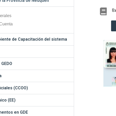
e la Provincia de Neuquén
Reglam
erales
 Cuenta
biente de Capacitación del sistema
n GEDO
a
iciales (CCOO)
ico (EE)
umentos en GDE