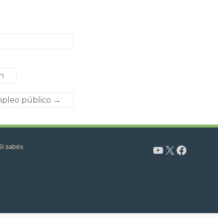
n
empleo público
→
Si sabés