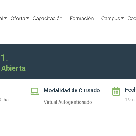
al
Oferta
Capacitación
Formación
Campus
Coo
1.
 Abierta
Fech
Modalidad de Cursado
0 hs
19 d
Virtual Autogestionado