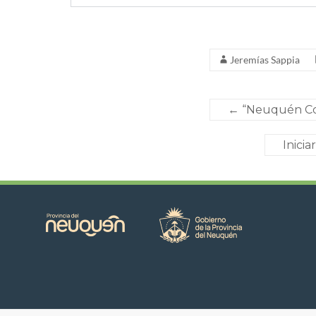
Jeremías Sappia
←
“Neuquén Con
Inici