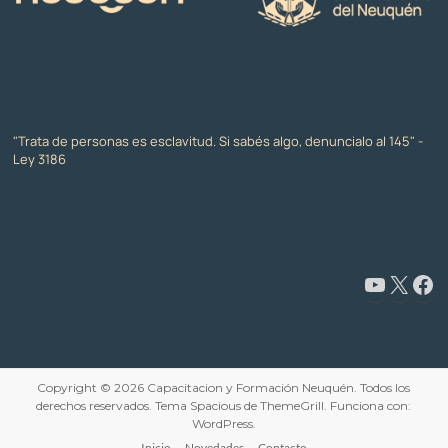
"Trata de personas es esclavitud. Si sabés algo, denuncialo al 145" -
Ley 3186
Copyright © 2026
Capacitacion y Formación Neuquén
. Todos los
derechos reservados. Tema
Spacious
de ThemeGrill. Funciona con:
WordPress
.
Inicio
Novedades
Contacto