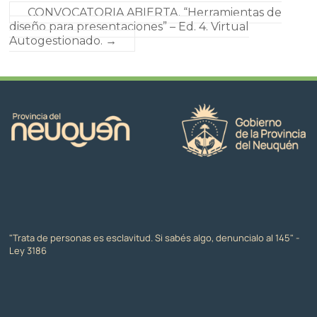
CONVOCATORIA ABIERTA. “Herramientas de
diseño para presentaciones” – Ed. 4. Virtual
Autogestionado.
→
"Trata de personas es esclavitud. Si sabés algo, denuncialo al 145" -
Ley 3186