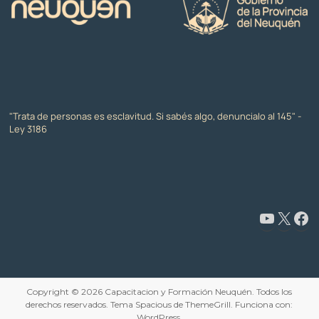
"Trata de personas es esclavitud. Si sabés algo, denuncialo al 145" -
Ley 3186
www.youtube.com/@CapacitaciónyFormaciónNeuquén
X
Facebook
Copyright © 2026
Capacitacion y Formación Neuquén
. Todos los
derechos reservados. Tema
Spacious
de ThemeGrill. Funciona con:
WordPress
.