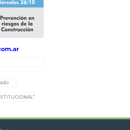
com.ar
nado
NSTITUCIONAL”