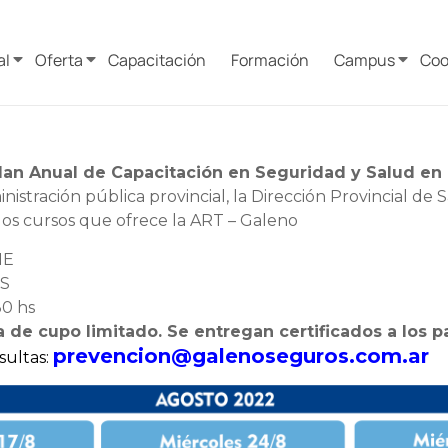
al
Oferta
Capacitación
Formación
Campus
Coo
lan Anual de Capacitación en Seguridad y Salud en e
nistración pública provincial, la Dirección Provincial d
 los cursos que ofrece la ART – Galeno
NE
S
30 hs
a de cupo limitado. Se entregan certificados a los pa
prevencion@galenoseguros.com.ar
sultas: