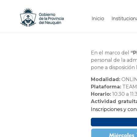
Saltar
al
Capacitacion
contenido
Inicio
Institucion
y
Formación
Neuquén
En el marco del
“P
personal de la admi
pone a disposición
Modalidad:
ONLI
Plataforma:
TEAM
Horario:
10:30 a 11:
Actividad gratuit
Inscripciones y con