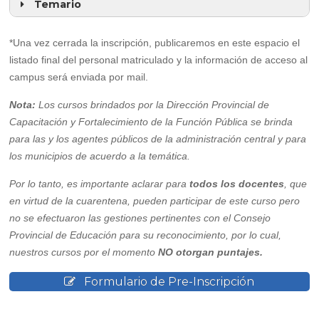
Temario
con la herramienta a aprender.
Tener creada una cuenta de Gmail.
Tener conocimiento básicos de Word y Excel (requisito
UNIDAD 1: INTRODUCCIÓN AL TRABAJO
*Una vez cerrada la inscripción, publicaremos en este espacio el
no excluyente)
COLABORATIVO
listado final del personal matriculado y la información de acceso al
Trabajo colaborativo y trabajo en equipo.
campus será enviada por mail.
Características. Trabajo colaborativo en entornos
virtuales.
Nota:
Los cursos brindados por la Dirección Provincial de
UNIDAD 2: WEB 2.0
Capacitación y Fortalecimiento de la Función Pública se brinda
Web Colaborativa y evolución.
UNIDAD 3: HERRAMIENTAS COLABORATIVAS EN
para las y los agentes públicos de la administración central y para
LINEA
los municipios de acuerdo a la temática.
La Nube.
UNIDAD 4: GOOGLE DRIVE
Por lo tanto, es importante aclarar para
todos los docentes
, que
Introducción a Google Drive. Herramientas de Drive.
en virtud de la cuarentena, pueden participar de este curso pero
UNIDAD 5: GOOGLE DOCS
no se efectuaron las gestiones pertinentes con el Consejo
Conceptos básicos de edición de documentos en
Provincial de Educación para su reconocimiento, por lo cual,
linea.
nuestros cursos por el momento
UNIDAD 6: GOOGLE SHEETS
NO otorgan puntajes.
Conceptos básicos de edición de hojas de calculo en
linea.
Formulario de Pre-Inscripción
UNIDAD 7: GOOGLE SLIDES
Conceptos básicos de edición de presentaciones