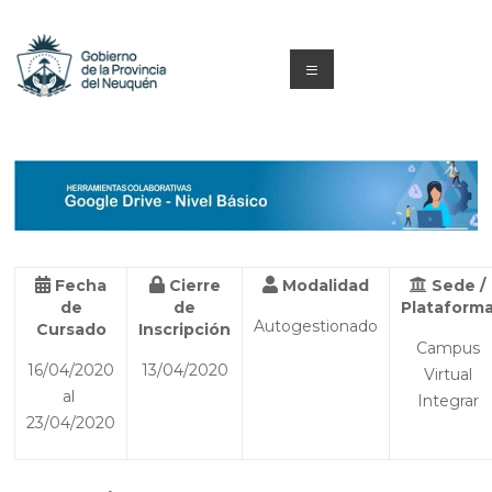
Saltar
al
contenido
Menú
Capacitacion
y
Formación
Neuquén
Fecha
Cierre
Modalidad
Sede /
de
de
Plataform
Autogestionado
Cursado
Inscripción
Campus
16/04/2020
13/04/2020
Virtual
al
Integrar
23/04/2020