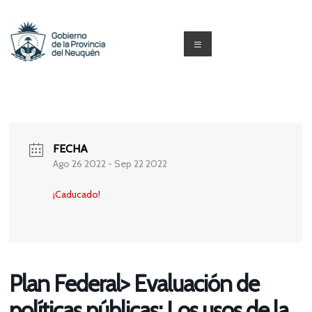
Saltar
al
contenido
Menú
Capacitacion
y
Formación
FECHA
Neuquén
Ago 26 2022
- Sep 22 2022
¡Caducado!
Plan Federal> Evaluación de
políticas públicas: Los usos de la