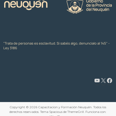
"Trata de personas es esclavitud. Si sabés algo, denuncialo al 145" -
Ley 3186
www.youtube.com/@CapacitaciónyFormaciónNeuquén
X
Facebook
Copyright © 2026
Capacitacion y Formación Neuquén
. Todos los
derechos reservados. Tema
Spacious
de ThemeGrill. Funciona con: