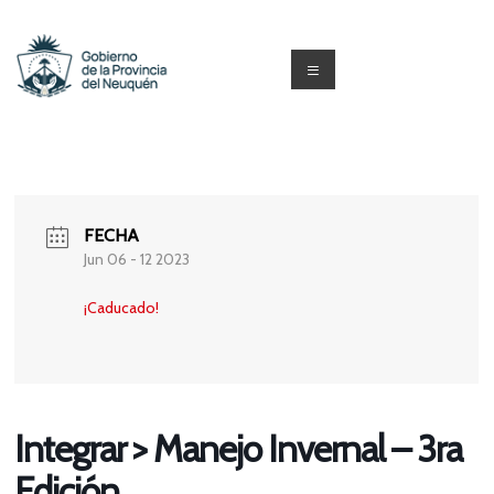
Saltar
al
contenido
Menú
Capacitacion
y
Formación
FECHA
Neuquén
Jun 06 - 12 2023
¡Caducado!
Integrar > Manejo Invernal – 3ra
Edición