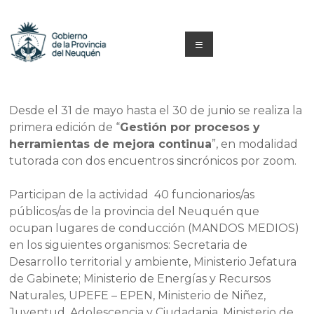
Saltar
al
contenido
Menú
Capacitacion
y
Desde el 31 de mayo hasta el 30 de junio se realiza la
primera edición de “
Gestión por procesos y
Formación
herramientas de mejora continua
”, en modalidad
Neuquén
tutorada con dos encuentros sincrónicos por zoom.
Participan de la actividad 40 funcionarios/as
públicos/as de la provincia del Neuquén que
ocupan lugares de conducción (MANDOS MEDIOS)
en los siguientes organismos: Secretaria de
Desarrollo territorial y ambiente, Ministerio Jefatura
de Gabinete; Ministerio de Energías y Recursos
Naturales, UPEFE – EPEN, Ministerio de Niñez,
Juventud, Adolescencia y Ciudadania, Ministerio de