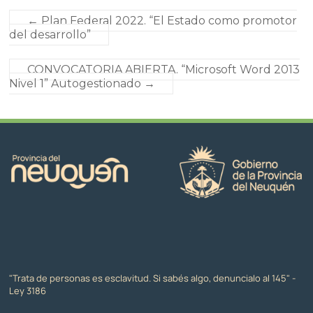
←
Plan Federal 2022. “El Estado como promotor
del desarrollo”
CONVOCATORIA ABIERTA. “Microsoft Word 2013
Nivel 1” Autogestionado
→
"Trata de personas es esclavitud. Si sabés algo, denuncialo al 145" -
Ley 3186