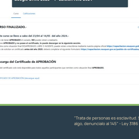
"Trata de personas es esclavitud. 
algo, denuncialo al 145" - Ley 3186