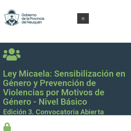
Ley Micaela: Sensibilización en
Género y Prevención de
Violencias por Motivos de
Género - Nivel Básico
Edición 3. Convocatoria Abierta