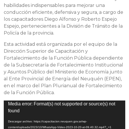
habilidades indispensables para mejorar una
conducción eficiente, defensiva y segura, a cargo de
los capacitadores Diego Alfonso y Roberto Espejo
Espejo, pertenecientes a la División de Tránsito de la
Policía de la provincia.
Esta actividad está organizada por el equipo de la
Dirección Superior de Capacitación y
Fortalecimiento de la Función Pública dependiente
de la Subsecretaría de Fortalecimiento Institucional
y Asuntos Público del Ministerio de Economía junto
al Ente Provincial de Energía del Neuquén (EPEN),
en el marco del Plan Plurianual de Fortalecimiento
de la Función Pública.
Reproductor
Media error: Format(s) not supported or source(s) not
de
found
vídeo
Descargar archivo: https://capacitacion.neuquen.gov.ar/wp-
content/uploads/2023/10/WhatsApp-Video-2023-10-20-at-09.40.32.mp4?_=1