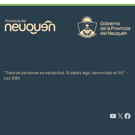
"Trata de personas es esclavitud. Si sabés algo, denuncialo al 145" -
Ley 3186
www.youtube.com/@CapacitaciónyFormaciónNeuquén
X
Facebook