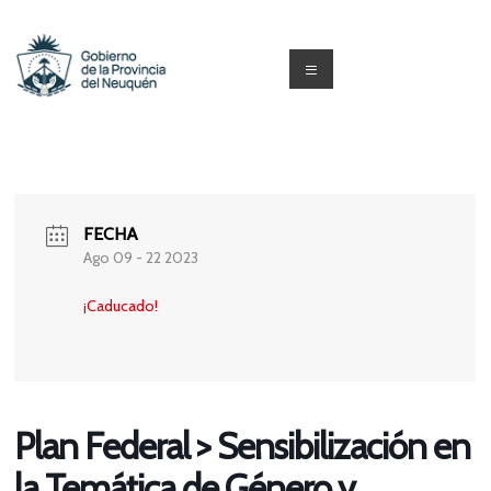
Saltar
al
contenido
Menú
Capacitacion
y
Formación
FECHA
Neuquén
Ago 09 - 22 2023
¡Caducado!
Plan Federal > Sensibilización en
la Temática de Género y